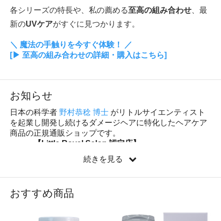
各シリーズの特長や、私の薦める
至高の組み合わせ
、最
新の
UVケア
がすぐに見つかります。
＼ 魔法の手触りを今すぐ体験！ ／
[▶︎ 至高の組み合わせの詳細・購入はこちら]
お知らせ
日本の科学者
野村恭稔 博士
がリトルサイエンティスト
を起業し開発し続けるダメージヘアに特化したヘアケア
商品の正規通販ショップです。
【Little Royal Salon 認定店】
続きを見る
おすすめ商品