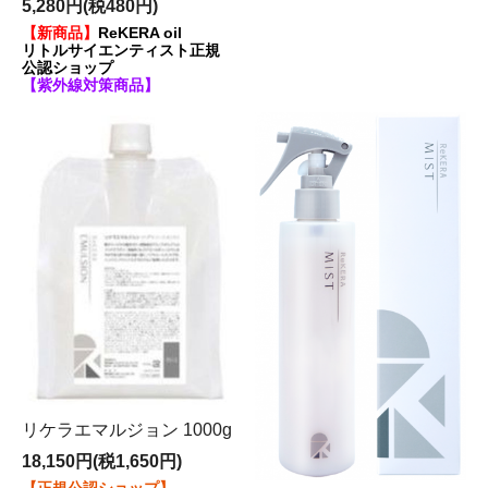
5,280円(税480円)
り、知識と技術を認められた正規認定店です。
【新商品】
ReKERA oil
リトルサイエンティスト正規
■海外のお客様向けガイダンスページ
公認ショップ
【紫外線対策商品】
■
Amazon Pay
使えます。
リケラエマルジョン 1000g
18,150円(税1,650円)
公式サイト→
OMOTENASHI Selection