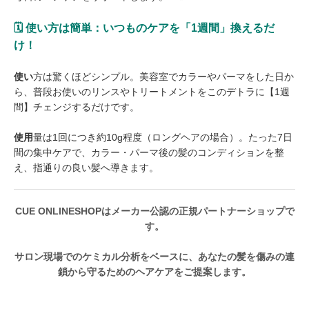
🗓️ 使い方は簡単：いつものケアを「1週間」換えるだ
け！
使い
方は驚くほどシンプル。美容室でカラーやパーマをした日か
ら、普段お使いのリンスやトリートメントをこのデトラに【1週
間】チェンジするだけです。
使用
量は1回につき約10g程度（ロングヘアの場合）。たった7日
間の集中ケアで、カラー・パーマ後の髪のコンディションを整
え、指通りの良い髪へ導きます。
CUE ONLINESHOPはメーカー公認の正規パートナーショップで
す。
サロン現場でのケミカル分析をベースに、あなたの髪を傷みの連
鎖から守るためのヘアケアをご提案します。