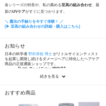
各シリーズの特長や、私の薦める
至高の組み合わせ
、最
新の
UVケア
がすぐに見つかります。
＼ 魔法の手触りを今すぐ体験！ ／
[▶︎ 至高の組み合わせの詳細・購入はこちら]
お知らせ
日本の科学者
野村恭稔 博士
がリトルサイエンティスト
を起業し開発し続けるダメージヘアに特化したヘアケア
商品の正規通販ショップです。
【Little Royal Salon 認定店】
続きを見る
おすすめ商品