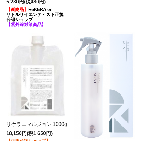
5,280円(税480円)
り、知識と技術を認められた正規認定店です。
【新商品】
ReKERA oil
リトルサイエンティスト正規
■海外のお客様向けガイダンスページ
公認ショップ
【紫外線対策商品】
■
Amazon Pay
使えます。
リケラエマルジョン 1000g
18,150円(税1,650円)
公式サイト→
OMOTENASHI Selection