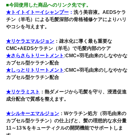
■今回使用した商品へのリンク先です。
★トイトイトーイシャンプー
：
洗う美容液。AEDSケラ
チン（羊毛）による毛髪深部の骨格補修ケアによりハリ
やコシを与えます。
★リケラエマルジョン
：疎水化に導く最も重要な
CMC+AEDSケラチン（羊毛）で毛髪内部のケア
★さらさらトリートメント
:CMC+羽毛由来のしなやかな
カプセル型ケラチン配合
★しっとりトリートメント
:CMC+羽毛由来のしなやかな
カプセル型ケラチン配合
★リケラミスト
：熱ダメージから毛髪を守り、浸透促進
成分配合で質感を整えます。
★シルキーエマルジョン
：Wケラチン処方（羽毛由来の
カプセル型ケラチン）の仕上げと、髪の理想的な水分量
11～13％をキューティクルの開閉機能でサポートしま