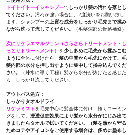
ご使用方法：
トイトイトーイシャンプー
で
しっかり髪の汚れを落とし
てください。
汚れが強い場合は、2度洗いをお願い致し
ます。シャンプーの
上質な成分をしっかり毛先まで揉み
ながら洗って流してください。
（毛髪深部の骨格補修）
次にリケラエマルジョン（さらさらトリートメント・し
っとりトリートメント）
を
少し多めに毛先から揉みこむ
ように
全体に付けたら、
髪の中間から毛先にかけて、毛
髪内部の水分を押し出すように集中して揉み込んでくだ
さい。
（疎水に導く工程）髪から水分が抜けたと感じた
ら、しっかり流してください。
アウトバス処方：
しっかりタオルドライ
リケラミスト
を毛先中心に髪全体に付け、軽くコーミン
グをして、
浸透促進効果により髪から水分がにじみ出て
きましたらタオルで拭いてください。（髪を熱から守る
ためコテやアイロンをご使用する場合は、多めに塗布し