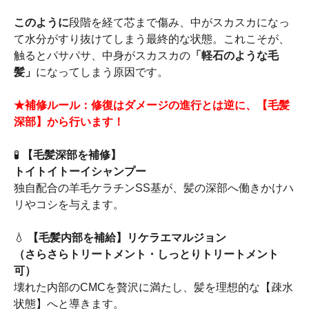
このように
段階を経て芯まで傷み、中がスカスカになっ
て水分がすり抜けてしまう最終的な状態。これこそが、
触るとパサパサ、中身がスカスカの
「軽石のような毛
髪」
になってしまう原因です。
★補修ルール：修復はダメージの進行とは逆に、【毛髪
深部】から行います！
🧪
【毛髪深部を補修】
トイトイトーイシャンプー
独自配合の羊毛ケラチンSS基が、髪の深部へ働きかけハ
リやコシを与えます。
💧
【毛髪内部を補給】リケラエマルジョン
（さらさらトリートメント・しっとりトリートメント
可）
壊れた内部のCMCを贅沢に満たし、髪を理想的な【疎水
状態】へと導きます。